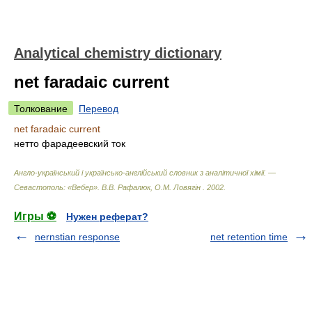
Analytical chemistry dictionary
net faradaic current
Толкование
Перевод
net faradaic current
нетто фарадеевский ток
Англо-український і українсько-англійський словник з аналітичної хімії. —
Севастополь: «Вебер»
.
В.В. Рафалюк, О.М. Ловягін
.
2002
.
Игры ⚽
Нужен реферат?
nernstian response
net retention time